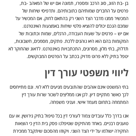
בן -בת הזוג, סוג הרכב ומספרו, תמונה אם יש של המאהב -בת,
פרטים על החברים שמותיהם כתובותיהם. ותדפיסי שיחות של
המכשיר ממנו מדבר הצד השני רק בהתאם לחוק. אם המכשיר על
שמכם הנכם יכולים להוציא פלטי שיחות באמצעות האינטרנט.
אם יש – פרטים על שעות העבודה, הרגלים, שמות וכתובות של
המקומות בהם הוא היא נוהגים ללכת. פתקים, מסמכים, חשבונות,
תדלוק, בתי מלון, מסרונים, התכתבויות באינטרנט. לדאוג שהחוקר לא
יטפל בתיק ללא פרוט מדויק בכתב על הפרטים המבוקשים.
ליווי משפטי עורך דין
בתי המשפט אינם אוהבים שהתובעים מגיעים ללא לווי. וגם מתייחסים
לכך כאשר מתקיים דיון. לכן אנו ממליצים לשכור שרות עורך דין
המתמחה בתחום מעמד אישי. ועניני משפחה.
אנו בדרך כלל עובדים צמוד לעורכי דין בכל טיפול בתיק גירושין. או עם
טוענים רבניים. באחד מהתיקים שטיפלנו פסק בית הדין כי הוצאות
החקירה ישולמו על ידי הצד השני. ויקוזזו מהסכום שיתקבל ממכירת