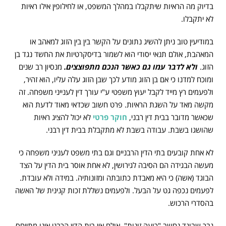
בדיוק מה הראיות שיתקבלו במהלך המשפט, או לחילופין אילו ראיות
לא יתקבלו.
במודיעין טוב ניתן להשיג נתונים על הקשר בין בין הזוג למאהב או
המאהבת, אולם תנאי יסודי הוא לשמור בדיסקרטיות את החשד נגד בן
הזוג.
ולא לדבר עמו גם כאשר הנכם מתפוצצים.
מנסיון רב שנים
ומוכח למדנו כי אם בן הזוג מודע לכך שבן הזוג עלה עליו, הוא זהיר,
ולפעמים רץ מייד לקבל יעוץ משפטי ע"י עורך דין לענייני משפחה. זה
מקשה מאד על השגת הראיות. פרט חשוב שכדאי מאוד לדעת הוא
שכאשר מדובר בבית דין רבני,
חוקר פרטי
לא יכול להציג ראיות
שהושגו בשבת. עבודה בשבת לא מתקבלת בבית דין רבני.
לא אחת קובעים בתי הדין הרבניים וגם בתי משפט לעניני משפחה כי
מעשה הבגידה הם הסיבה לגירושין, לא אחת אוסר בית הדין על הצד
הבוגד (אשה) כי היא מאבדת כתובתה ומזונותיה. במידה ולא עובדת.
לפעמים נכפה גט על הבעל. ולפעמים נשללת זכות קנינית של האשה
בהסדרי הרכוש.
גבר שבוגד נחשב "רועה זונות", אולם אין בית הדין הרבני אינו מתייחס