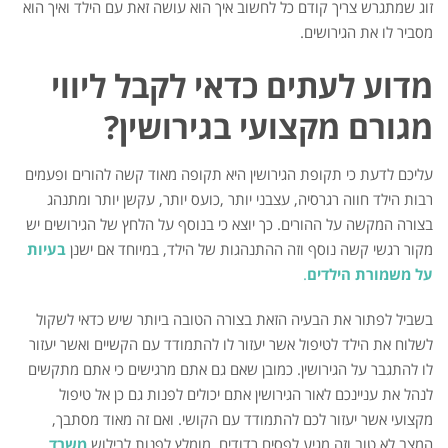
זוג שמתגרש צריך קודם כל לחשוב איך הוא עושה זאת עם הילד ואיך הוא
מסביר לו את הגירושים.
מדוע לעתים כדאי לקבל ליווי
מגורם מקצועי בגירושין?
עליכם לדעת כי תקופת הגירושין היא תקופה מאוד קשה להורים ופעמים
רבות הילד חווה רגרסיה, עצבני יותר ,כועס יותר, עקשן יותר ומתנהג
בצורה המקשה על ההורים. כך יוצא כי בנוסף על הלחץ של הגירושים יש
מקור רגשי קשה נוסף וזה ההתנהגות של הילד, במיוחד אם ישנן
בעיות
על משמורת הילדים
.
בשביל לפתור את הבעיה הזאת בצורה הטובה ביותר שיש כדאי לשקול
לשלוח את הילד לטיפול אשר יעזור לו להתמודד עם הקשיים ואשר יעזור
לו להתגבר על הגירושין. כמובן שאם גם אתם מרגישים כי אתם מתקשים
לנהל את עניינכם לאור הגירושין אתם יכולים לפנות גם כן אל טיפול
מקצועי אשר יעזור לכם להתמודד עם הקושי. ואם זה מאוד מסתבך,
המצב לא טוב וזה מגיע לפסים רדודים, מומלץ לפנות לבילוש
משרד