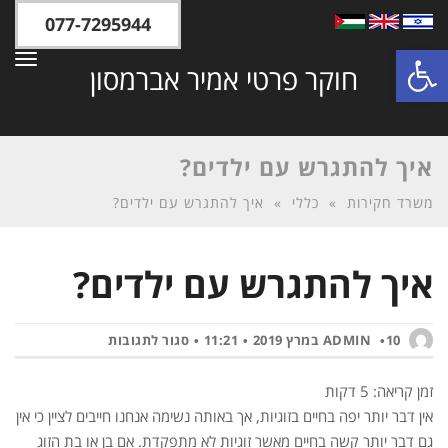
077-7295944
פתח סרגל נגישות
תפר
חוקר פרטי אמיר אברמסון
איך להתגרש עם ילדים?
משרד חקירות
»
כללי
»
איך להתגרש עם ילדים?
איך להתגרש עם ילדים?
על
ADMIN
10 במרץ 2019
11:21
סגור לתגובות
איך
זמן קריאה:
5
דקות
להתגרש
אין דבר יותר יפה בחיים בזוגיות, אך באותה נשימה אנחנו חייבים לציין כי אין
עם
גם דבר יותר קשה בחיים מאשר זוגיות לא מתפקדת. אם בן או בת הזוג