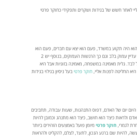
יי לאחר חשש של בגידות ושקרים ותפקידי כחוקר פרטי
הוא היה תקוע במשרד, פעם הוא יצא עם חברים, פעם הוא
פשוט לא "תירץ" והגיע מאוחר. גלית כבר החלה לחשוש אבל האהבה לאיתי עדיין עמוק בלב וגם כך הרגשות העמוקים, בנוסף יש 2
ל לבד. גלית מאמינה במשפחה, מאמינה בזוגיות אבל היא
היא החליטה לפנות אליי,
חוקר פרטי
בעל ניסיון בגילוי בגידות
היום יום של האדם, דפוס התנהגות, שעות עבודה, תחביבים
אדם ולראות כיצד הוא חושב, כיצד הוא מתנהג וכמובן להיות
רת לגמרי,
חוקר פרטי
מיומן פועל באמצעים הזהירים ביותר
ה, להיות שם ברגע הנכון, לתעד, לצלם, להקליט ולהראות