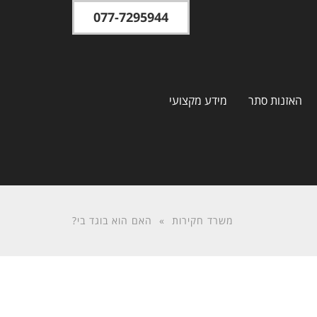
077-7295944
האזנות סתר
מידע מקצועי
משרד חקירות
»
האם הוא בוגד בי?