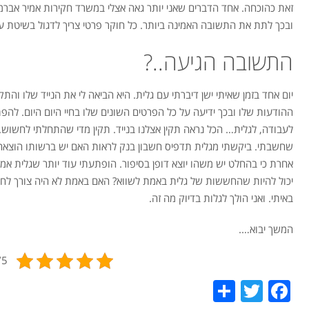
זאת כהוכחה. אחד הדברים שאני יותר גאה אצלי במשרד חקירות אמיר אברמסו
ובכך לתת את התשובה האמינה ביותר. כל חוקר פרטי צריך לדגול בשיטת ע
התשובה הגיעה..?
יום אחד בזמן שאיתי ישן דיברתי עם גלית. היא הביאה לי את הנייד שלו וה
ההודעות שלו ובכך ידיעה על כל הפרטים השונים שלו בחיי היום היום. לה
לעבודה, לגלית… הכל נראה תקין אצלנו בנייד. תקין מדי שהתחלתי לחשוש. 
שחשבתי. ביקשתי מגלית תדפיס חשבון בנק לראות האם יש ברשותו הוצאה נ
אחרת כי בהחלט יש משהו יוצא דופן בסיפור. הופתעתי עוד יותר שגלית א
יכול להיות שהחששות של גלית באמת לשווא? האם באמת לא היה צורך ל
באיתי. ואני הולך לגלות בדיוק מה זה.
המשך יבוא….
1 vote)
Share
Twitter
Facebook