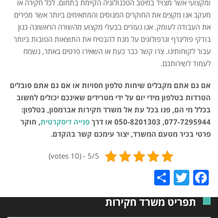
ומקצועי אשר מצויד במיטב הטכנולוגיה הקיימת בתחום. לכל חקירה או
מעקב אנו מקצים את החוקרים המנוסים והמתאימים ביותר אשר מכירים
את העבודה לעומק. אנו נעזרים בבעלי מקצוע מהשורה הראשונה כגון
בודקי פוליגרף וגרפולוגים על מנת להבטיח את התוצאות הטובות ביותר
עבור לקוחותינו. צרו קשר כבר כעת או השאירו פרטים באתר, נשמח
לעמוד לשירותכם.
אם גם אתם מקבלים שיחות טלפון חסויות או אם גם אתם סובלים
הטרדות בטלפון מידי יום על ידי מטרידים שאינכם יכולים לחשוב
בכלל מי הם,
פנו בכל עת אל משרד חקירות אברמסון, בטלפון:
077-7295944, 050-8201303 או דרך
פנייה דיסקרטית
, חוקר
פרטי בכיר מטעם המשרד, יצור עימכם קשר בהקדם.
5/5 - (10 votes)
Share
Twitter
Facebook
תפריט משרד חקירות