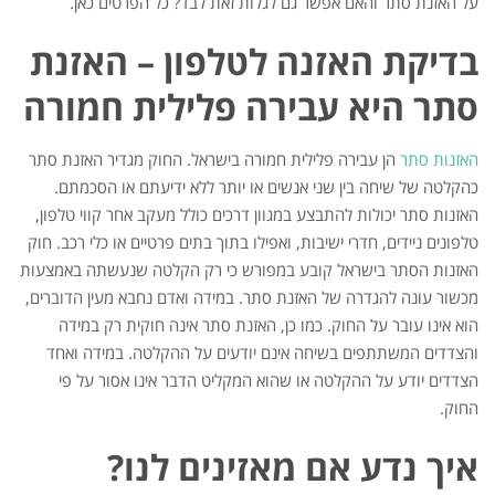
על האזנת סתר והאם אפשר גם לגלות זאת לבד? כל הפרטים כאן.
בדיקת האזנה לטלפון – האזנת
סתר היא עבירה פלילית חמורה
האזנות סתר
הן עבירה פלילית חמורה בישראל. החוק מגדיר האזנת סתר
כהקלטה של שיחה בין שני אנשים או יותר ללא ידיעתם או הסכמתם.
האזנות סתר יכולות להתבצע במגוון דרכים כולל מעקב אחר קווי טלפון,
טלפונים ניידים, חדרי ישיבות, ואפילו בתוך בתים פרטיים או כלי רכב. חוק
האזנות הסתר בישראל קובע במפורש כי רק הקלטה שנעשתה באמצעות
מכשור עונה להגדרה של האזנת סתר. במידה ואדם נחבא מעין הדוברים,
הוא אינו עובר על החוק. כמו כן, האזנת סתר אינה חוקית רק במידה
והצדדים המשתתפים בשיחה אינם יודעים על ההקלטה. במידה ואחד
הצדדים יודע על ההקלטה או שהוא המקליט הדבר אינו אסור על פי
החוק.
איך נדע אם מאזינים לנו?