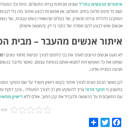
איתורים הנעשים בחו"ל
שונים מבחינת גביית התשלום. היות וכל הפעלת 
ושם כל פיפס מלווה בחיוב תשלום, אין אפשרות לבצע איתור כזה בלי לגבות
הסתבכו כלכלית וברחו מהארץ, של בעלים שהשאירו נשים עגונות, של נשים
אנשים שיש לבצע להם מסירה של כתבי בי דין. (המצאה אישית)
איתור אנשים מהעבר – מבית הס
לא מעט אנשים הרוצים לאתר את בני כיתתם לצורך פגישת מחזור פונים ל
מש
שמיצו את כל האפשרויות למצוא אותם בכוחות עצמם. כאשר מדובר בנשים
מגיעה הפנייה אלינו.
לכן כאשר הנכם פונים לצורך איתור בקשו רישיון משרד על שם החוקר המטפ
בחשבון כי
חוקר פרטי
צריך להשקיע זמן רב לצורך הפעולה , ובכך לוקח על
עם החשבונית על ההוצאה ולהגדיל את קרן החוב. אולם ללא
רישיון מתאים
אנא 
Share
Twitter
Facebook