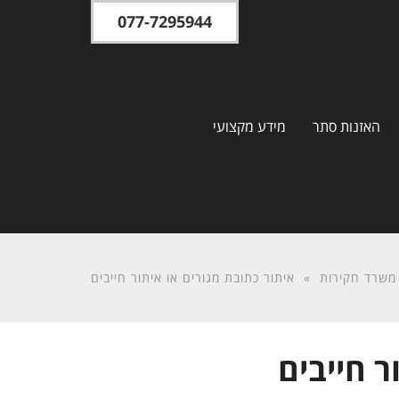
077-7295944
האזנות סתר
מידע מקצועי
משרד חקירות
»
איתור כתובת מגורים או איתור חייבים
ר חייבים