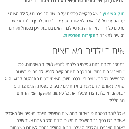
הוריהם, והן של הורים המחפשים את בנותיהם – בניהם.
חוק האימוץ
נושא סנקציה פלילית על מי שמוסר פרטים על ילד מאומץ
עד הגיעו לגיל 18. אולם לא אחת מגיע ילד לשרות למען הילד ומבקש
פרטים על הוריו, או הורה מעוניין לברר האם בנו בתו אכן נפטרו? ואז הם
מגיעים למשרדי ה
חקירות הפרטיות
.
איתור ילדים מאומצים
במספר מקרים בהם טפלתי הצלחתי להביא לאיחוד משפחות, ככל
שהאירוע היה רחוק יותר כך היה יותר קשה להגיע לחומר, כי בשנות
החמישים כל הרישומים היו בכרטיסיות, מצאתי דפוס התנהגות קבוע והוא
שחלק מאותם ילדים אשר בתי החולים קבעו כי נפטרו, הגיעו צוי גיוס
לבתיהם, וקבלת הצו הפעילה את כל פעמוני האזעקה אצל ההורים
האומללים.
אוכל לומר בבטחה כי בשנות החמישים השישים הייתה מאפיה של מאכרים
אשר קיבלו כסף רב ממשפחות חשוכי ילדים מכל העולם אשר שלמו
לאותם מאכרים, והילדים הועלמו מבית החולים נמסרו לאותם משפחות,