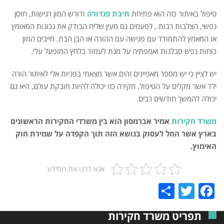
טיפול באיתור כזה הוא פתיחת
תיבת פנדורה
ודורש המון רגישות, חוסן
נפשי, הצלבות רבות , לפעמים גם מעין שליח הבודק את נכונות המאומץ
או המאמץ להתמודד עם פגישה עם ההורה או הבן הבת. חייבים המון
כוחות נפש סבלנות ואמפתיה על מנת לעמוד בלחץ המופעל עלי.
יש לציין כי יש מספר מאפיינים זהים אשר מצאתי בפניות אלי לאיתור הורה
ילד אשר מקלים על הטיפול. חקירה כזו יכולה להיות חובקת עולם, היא גם
יכולה להמשך חודשים רבים.
משרד חקירות
אמיר אברמסון הוא בין משרדי החקירות הראשונים
בארץ אשר החל לעסוק בנושא הזה תוך הקפדה על שמירת חוק
האימוץ.
אנא דרגו את המידע
Share
Twitter
Facebook
תפריט משרד חקירות